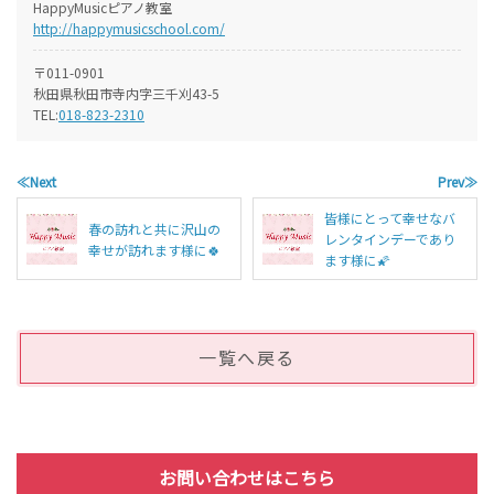
HappyMusicピアノ教室
http://happymusicschool.com/
〒011-0901
秋田県秋田市寺内字三千刈43-5
TEL:
018-823-2310
≪Next
Prev≫
皆様にとって幸せなバ
春の訪れと共に沢山の
レンタインデーであり
幸せが訪れます様に🍀
ます様に🌠
一覧へ戻る
お問い合わせはこちら