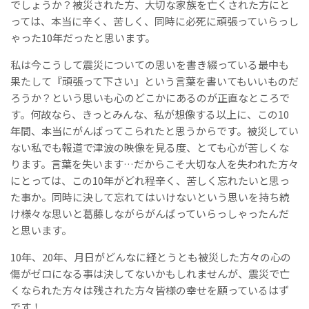
でしょうか？被災された方、大切な家族を亡くされた方にと
っては、本当に辛く、苦しく、同時に必死に頑張っていらっし
ゃった10年だったと思います。
私は今こうして震災についての思いを書き綴っている最中も
果たして『頑張って下さい』という言葉を書いてもいいものだ
ろうか？という思いも心のどこかにあるのが正直なところで
す。何故なら、きっとみんな、私が想像する以上に、この10
年間、本当にがんばってこられたと思うからです。被災してい
ない私でも報道で津波の映像を見る度、とても心が苦しくな
ります。言葉を失います…だからこそ大切な人を失われた方々
にとっては、この10年がどれ程辛く、苦しく忘れたいと思っ
た事か。同時に決して忘れてはいけないという思いを持ち続
け様々な思いと葛藤しながらがんばっていらっしゃったんだ
と思います。
10年、20年、月日がどんなに経とうとも被災した方々の心の
傷がゼロになる事は決してないかもしれませんが、震災で亡
くなられた方々は残された方々皆様の幸せを願っているはず
です！